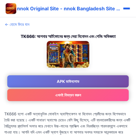
nnok Original Site - nnok Bangladesh Site bKash ⭐
← হোমে ফিরে যান
TK666: আপনার স্মার্টফোনের জন্য সেরা বিনোদন এবং গেমিং অভিজ্ঞতা
APK ডাউনলোড
এখনই নিবন্ধন করুন
TK666 হলো একটি অত্যাধুনিক মোবাইল অ্যাপ্লিকেশন যা বিনোদন প্রেমীদের জন্য বিশেষভাবে
তৈরি করা হয়েছে। একটি সাধারণ অ্যাপের চেয়েও বেশি কিছু হিসেবে, এটি ব্যবহারকারীদের জন্য একটি
বৈচিত্র্যময় প্ল্যাটফর্ম অফার করে যেখানে উচ্চ-মানের গ্রাফিক্স এবং নিরবচ্ছিন্ন পারফরম্যান্স একসাথে
পাওয়া যায়। আপনি যদি এমন একটি অ্যাপ খুঁজছেন যা আপনার অবসর সময়কে আনন্দদায়ক করে